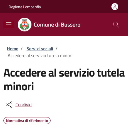
Salta al contenuto principale
Skip to footer content
Regione Lombardia
Comune di Bussero
Briciole di pane
Home
/
Servizi sociali
/
Accedere al servizio tutela minori
Accedere al servizio tutela
minori
Condividi
Normativa di riferimento