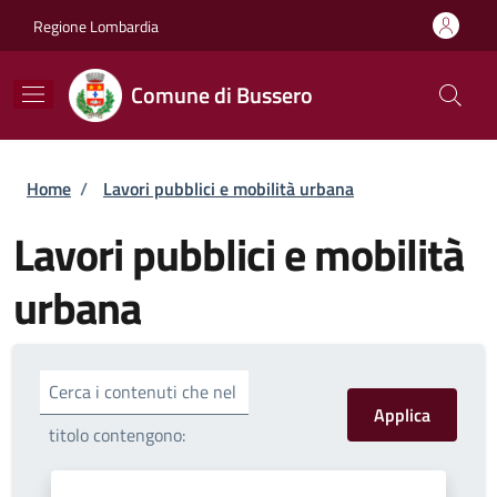
Salta al contenuto principale
Skip to footer content
Regione Lombardia
Comune di Bussero
Briciole di pane
Home
/
Lavori pubblici e mobilità urbana
Lavori pubblici e mobilità
urbana
Cerca i contenuti che nel
titolo contengono: