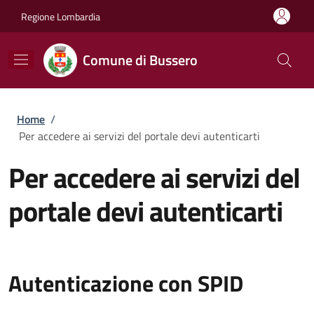
Salta al contenuto principale
Skip to footer content
Regione Lombardia
Comune di Bussero
Briciole di pane
Home
/
Per accedere ai servizi del portale devi autenticarti
Per accedere ai servizi del
portale devi autenticarti
Autenticazione con SPID