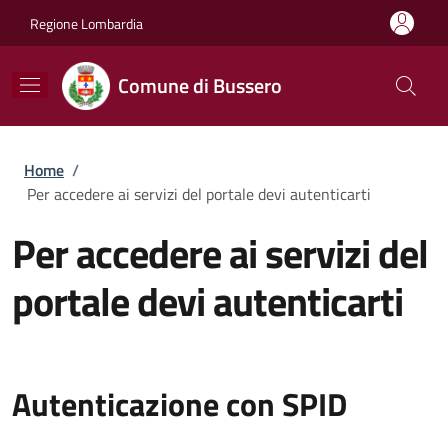
Salta al contenuto principale
Skip to footer content
Regione Lombardia
Comune di Bussero
Briciole di pane
Home
/
Per accedere ai servizi del portale devi autenticarti
Per accedere ai servizi del
portale devi autenticarti
Autenticazione con SPID