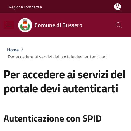
Salta al contenuto principale
Skip to footer content
Regione Lombardia
Comune di Bussero
Briciole di pane
Home
/
Per accedere ai servizi del portale devi autenticarti
Per accedere ai servizi del
portale devi autenticarti
Autenticazione con SPID