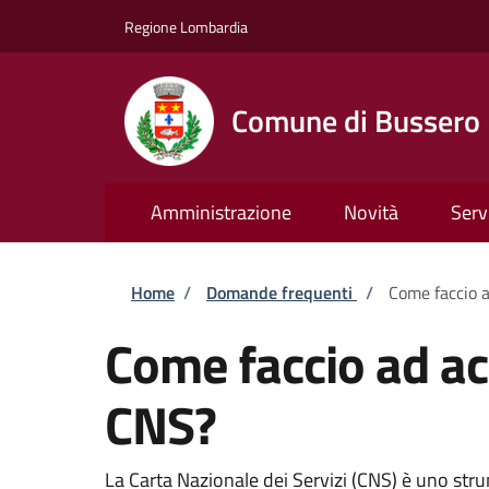
Salta al contenuto principale
Skip to footer content
Regione Lombardia
Comune di Bussero
Amministrazione
Novità
Serv
Briciole di pane
Home
/
Domande frequenti
/
Come faccio a
Come faccio ad acc
CNS?
La Carta Nazionale dei Servizi (CNS) è uno strum