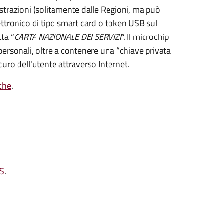
strazioni (solitamente dalle Regioni, ma può
ettronico di tipo
smart card
o t
oken USB
sul
ta “
CARTA NAZIONALE DEI SERVIZI
”.
Il microchip
personali, oltre a contenere una “chiave privata
curo dell'utente attraverso Internet.
iche
.
NS
.