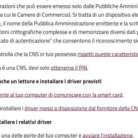
trazioni che può essere emesso solo dalle Pubbliche Ammini
 tra cui le Camere di Commercio).
Si tratta di un dispositivo el
 il nome della Pubblica Amministrazione emittente e la scrit
ioni crittografiche complesse e di memorizzare diversi dati 
cato di autenticazione” che consentono il riconoscimento si
ntrolla che la CNS in tuo possesso
rispetti queste caratterist
ia è una CNS, devi solo
ottenerne il PIN
.
che un lettore e installare i driver previsti
te al tuo computer di comunicare con la smart card
.
installare i
driver
messi a disposizione dal fornitore della C
llare i relativi driver
in una delle porte del tuo computer e
avviare l'installazione
.