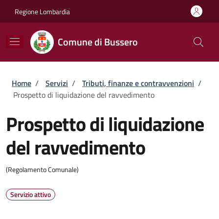
Salta al contenuto principale
Skip to footer content
Regione Lombardia
Comune di Bussero
Briciole di pane
Home
/
Servizi
/
Tributi, finanze e contravvenzioni
/
Prospetto di liquidazione del ravvedimento
Prospetto di liquidazione
del ravvedimento
(Regolamento Comunale)
Servizio attivo