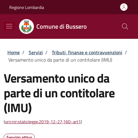
Salta al contenuto principale
Skip to footer content
Regione Lombardia
Comune di Bussero
Briciole di pane
Home
/
Servizi
/
Tributi, finanze e contravvenzioni
/
Versamento unico da parte di un contitolare (IMU)
Versamento unico da
parte di un contitolare
(IMU)
(
urn:nir:stato:legge:2019-12-27;160~art1
)
Servizio attivo