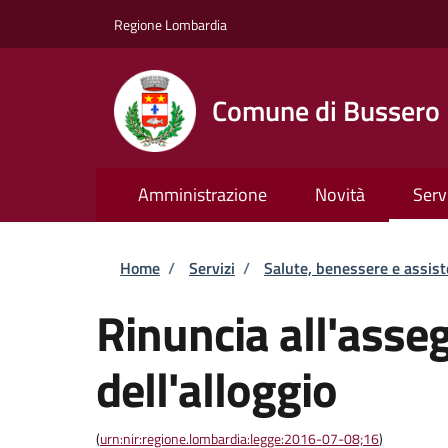
Salta al contenuto principale
Skip to footer content
Regione Lombardia
Comune di Bussero
Amministrazione
Novità
Serv
Briciole di pane
Home
/
Servizi
/
Salute, benessere e assis
Rinuncia all'asse
dell'alloggio
(
urn:nir:regione.lombardia:legge:2016-07-08;16
)