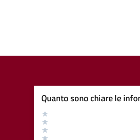
Quanto sono chiare le info
Valutazione
Valuta 5 stelle su 5
Valuta 4 stelle su 5
Valuta 3 stelle su 5
Valuta 2 stelle su 5