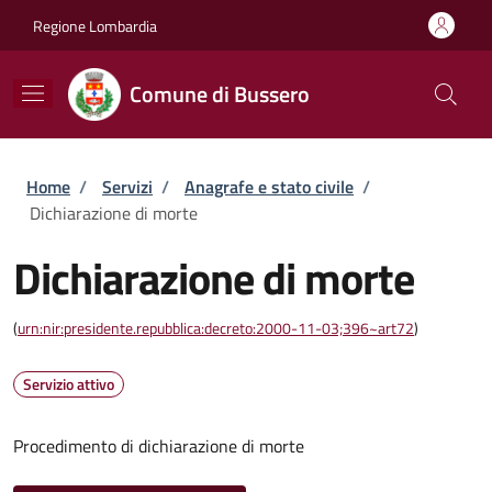
Salta al contenuto principale
Skip to footer content
Regione Lombardia
Comune di Bussero
Briciole di pane
Home
/
Servizi
/
Anagrafe e stato civile
/
Dichiarazione di morte
Dichiarazione di morte
(
urn:nir:presidente.repubblica:decreto:2000-11-03;396~art72
)
Servizio attivo
Procedimento di dichiarazione di morte