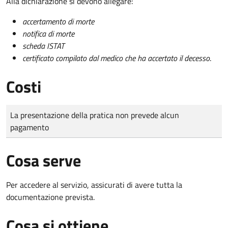
Alla dichiarazione si devono allegare:
accertamento di morte
notifica di morte
scheda ISTAT
certificato compilato dal medico che ha accertato il decesso
.
Costi
Tipo di pagamento
Importo
La presentazione della pratica non prevede alcun
pagamento
Cosa serve
Per accedere al servizio, assicurati di avere tutta la
documentazione prevista.
Cosa si ottiene