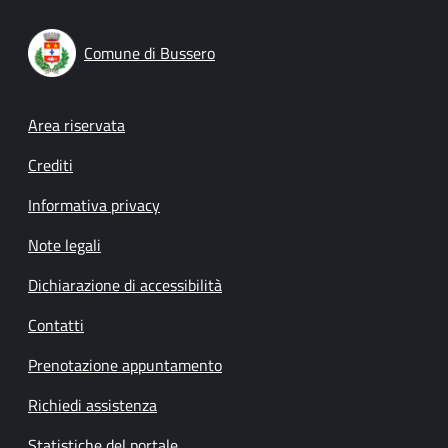
Comune di Bussero
Footer menu
Area riservata
Crediti
Informativa privacy
Note legali
Dichiarazione di accessibilità
Contatti
Prenotazione appuntamento
Richiedi assistenza
Statistiche del portale