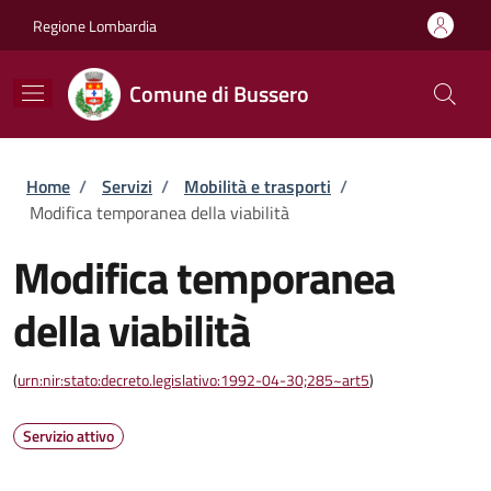
Salta al contenuto principale
Skip to footer content
Regione Lombardia
Comune di Bussero
Briciole di pane
Home
/
Servizi
/
Mobilità e trasporti
/
Modifica temporanea della viabilità
Modifica temporanea
della viabilità
(
urn:nir:stato:decreto.legislativo:1992-04-30;285~art5
)
Servizio attivo