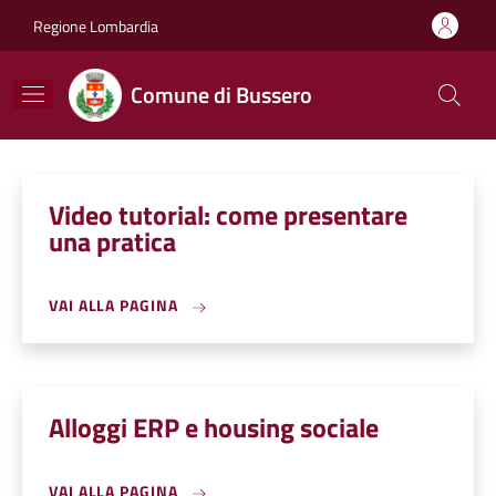
Salta al contenuto principale
Skip to footer content
Regione Lombardia
Comune di Bussero
Video tutorial: come presentare
una pratica
VAI ALLA PAGINA
Alloggi ERP e housing sociale
VAI ALLA PAGINA