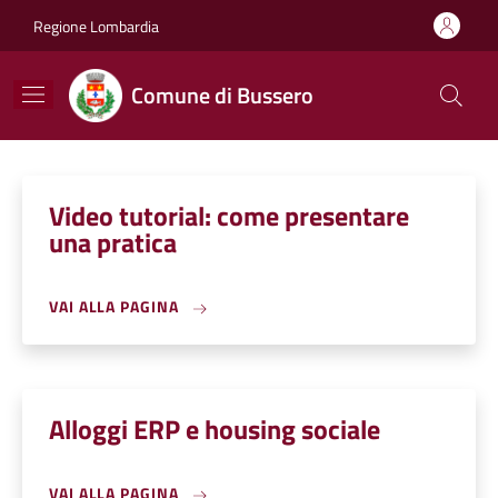
Salta al contenuto principale
Skip to footer content
Regione Lombardia
Comune di Bussero
Video tutorial: come presentare
una pratica
VAI ALLA PAGINA
Alloggi ERP e housing sociale
VAI ALLA PAGINA